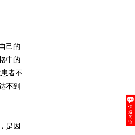
自己的
格中的
症患者不
达不到
快
速
问
诊
，是因