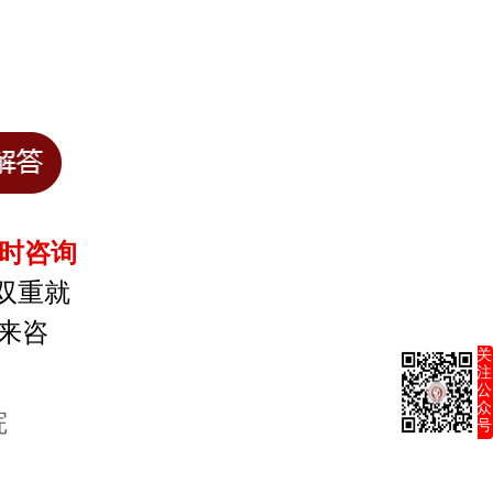
小时咨询
双重就
来咨
关
注
公
众
院
号