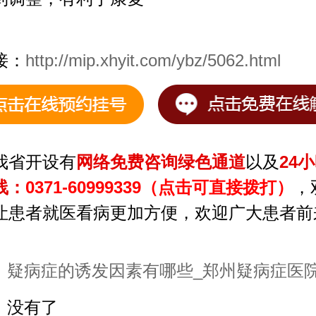
接：
http://mip.xhyit.com/ybz/5062.html
我省开设有
网络免费咨询绿色通道
以及
24
线：
0371-60999339（点击可直接拨打）
，
让患者就医看病更加方便，欢迎广大患者前
：
疑病症的诱发因素有哪些_郑州疑病症医
：没有了