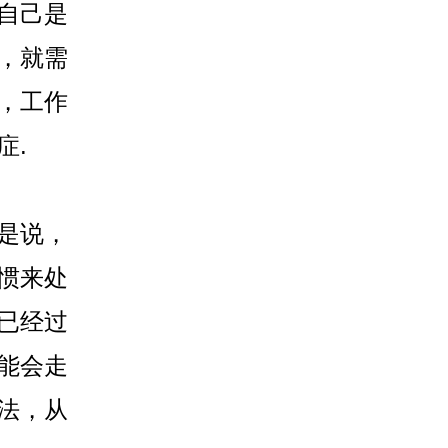
自己是
，就需
，工作
症.
是说，
惯来处
已经过
能会走
法，从