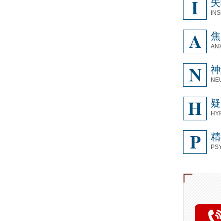
失
IN
焦
AN
神
NE
疑
HY
精
PS