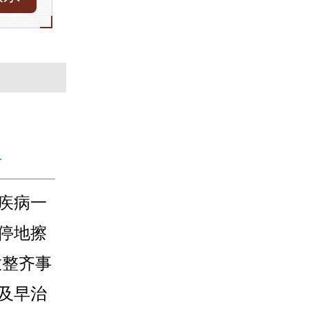
1
疾病一
停地擦
放整齐事
及早治