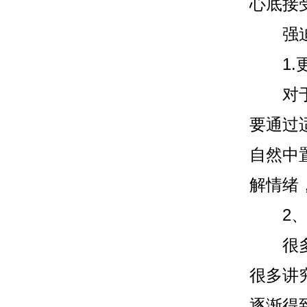
心底接
强迫症
1.更
对于强
要通过
自然中
解情绪
2、
很多强
很多讲
逐渐得