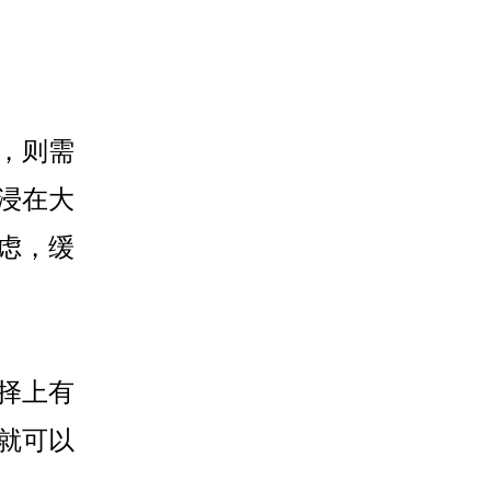
，则需
浸在大
虑，缓
择上有
就可以