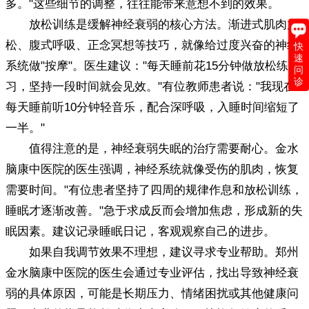
多。"这些细节的调整，往往能带来意想不到的效果。
放松训练是缓解神经衰弱的核心方法。渐进式肌肉放
松、腹式呼吸、正念冥想等技巧，就像给过度兴奋的神经
快
速
系统做"按摩"。医生建议："每天睡前花15分钟做放松练
问
诊
习，坚持一段时间就会见效。"有位教师患者说："我现在
每天睡前听10分钟轻音乐，配合深呼吸，入睡时间缩短了
一半。"
值得注意的是，神经衰弱失眠的治疗需要耐心。金水
脑康中医院的医生强调，神经系统就像受伤的肌肉，恢复
需要时间。"有位患者坚持了四周的规律作息和放松训练，
睡眠才逐渐改善。"急于求成反而会增加焦虑，形成新的失
眠因素。建议记录睡眠日记，客观观察自己的进步。
如果自我调节效果不理想，建议寻求专业帮助。郑州
金水脑康中医院的医生会通过专业评估，找出导致神经衰
弱的具体原因，可能是长期压力、情绪困扰或其他健康问